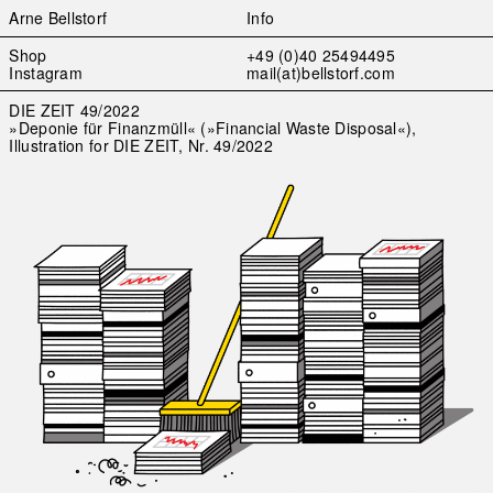
Arne Bellstorf
Info
Skip
Shop
+49 (0)40 25494495
to
Instagram
mail(at)bellstorf.com
content
DIE ZEIT 49/2022
»Deponie für Finanzmüll« (»Financial Waste Disposal«),
Illustration for DIE ZEIT, Nr. 49/2022